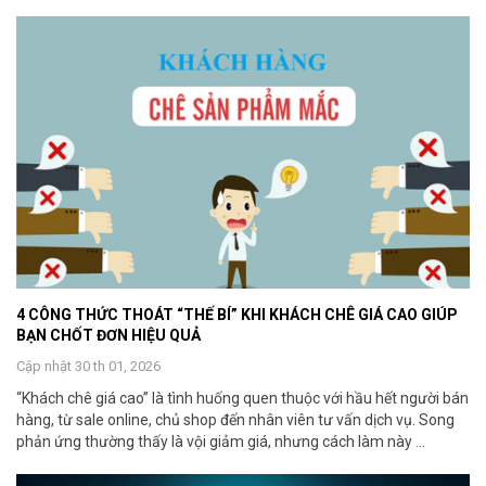
4 CÔNG THỨC THOÁT “THẾ BÍ” KHI KHÁCH CHÊ GIÁ CAO GIÚP
BẠN CHỐT ĐƠN HIỆU QUẢ
Cập nhật 30 th 01, 2026
“Khách chê giá cao” là tình huống quen thuộc với hầu hết người bán
hàng, từ sale online, chủ shop đến nhân viên tư vấn dịch vụ. Song
phản ứng thường thấy là vội giảm giá, nhưng cách làm này ...