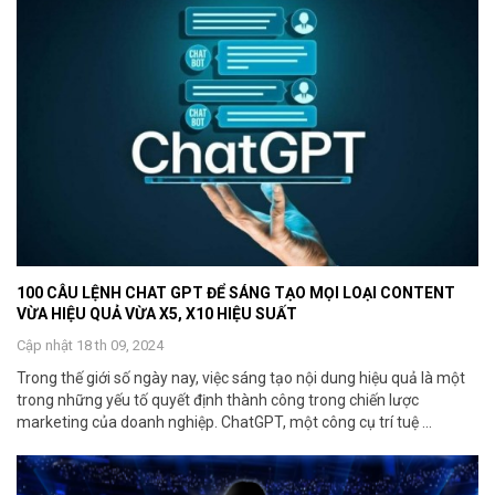
100 CÂU LỆNH CHAT GPT ĐỂ SÁNG TẠO MỌI LOẠI CONTENT
VỪA HIỆU QUẢ VỪA X5, X10 HIỆU SUẤT
Cập nhật 18 th 09, 2024
Trong thế giới số ngày nay, việc sáng tạo nội dung hiệu quả là một
trong những yếu tố quyết định thành công trong chiến lược
marketing của doanh nghiệp. ChatGPT, một công cụ trí tuệ ...