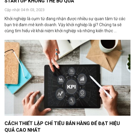
STARTUP KHÔNG THỂ BỎ QUA
Cập nhật 04 th 03, 2023
Khởi nghiệp là cụm từ đang nhận được nhiều sự quan tâm từ các
bạn trẻ đam mê kinh doanh. Vậy khởi nghiệp là gì? Chúng ta sẽ
cùng tìm hiểu về khái niệm khởi nghiệp và những kiến thức ...
CÁCH THIẾT LẬP CHỈ TIÊU BÁN HÀNG ĐỂ ĐẠT HIỆU
QUẢ CAO NHẤT