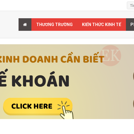
THƯƠNG TRƯỜNG
KIẾN THỨC KINH TẾ
P