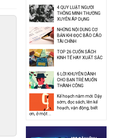
4 QUY LUẬT NGƯỜI
THÔNG MINH THƯỜNG
XUYÊN ÁP DỤNG
NHỮNG NỘI DUNG CƠ
BẢN KHI ĐỌC BÁO CÁO
TÀI CHÍNH
TOP 26 CUỐN SÁCH
KINH TẾ HAY XUẤT SẮC
6 LỜI KHUYÊN DÀNH
CHO BẠN TRẺ MUỐN
THÀNH CÔNG
Kế hoạch năm mới: Dậy
sớm, đọc sách, lên kế
hoạch, vận động, biết
ơn, ở một ...