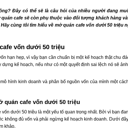
ông? Đây có thể sẽ là câu hỏi của nhiều người đang mu
Mở quán cafe sẽ còn phụ thuộc vào đối tượng khách hàng v
ãy cùng tôi tìm hiểu về mở quán cafe vốn dưới 50 triệu n
afe vốn dưới 50 triệu
vốn hạn hẹp, vì vậy bạn cần chuẩn bị một kế hoạch thật chu đá
xây dựng kế hoạch, nếu như có một quyết định sai lệch nó sẽ ả
nh mô hình kinh doanh và phân bổ nguồn vốn của mình một các
 quán cafe vốn dưới 50 triệu
vốn dưới 50 triệu là một yếu tố quan trọng nhất. Bởi vì bạn đa
iệc không đủ vốn và phải ngừng kế hoạch kinh doanh. Dưới đây
am khảo.