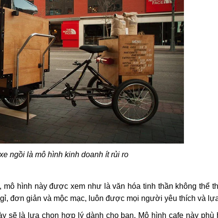
e ngồi là mô hình kinh doanh ít rủi ro
, mô hình này được xem như là văn hóa tinh thần không thể t
ỉ, đơn giản và mộc mạc, luôn được mọi người yêu thích và lự
ày sẽ là lựa chọn hợp lý dành cho bạn. Mô hình cafe này phù