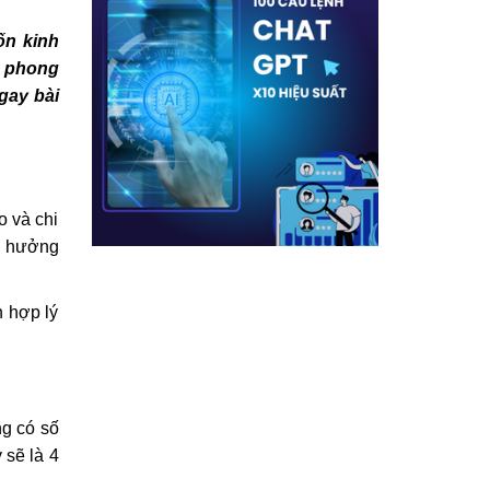
ốn kinh
à phong
gay bài
o và chi
nh hưởng
h hợp lý
ng có số
 sẽ là 4