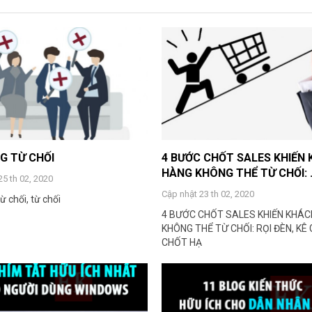
G TỪ CHỐI
4 BƯỚC CHỐT SALES KHIẾN
HÀNG KHÔNG THỂ TỪ CHỐI: .
25 th 02, 2020
Cập nhật 23 th 02, 2020
ừ chối, từ chối
4 BƯỚC CHỐT SALES KHIẾN KHÁ
KHÔNG THỂ TỪ CHỐI: RỌI ĐÈN, KÊ G
CHỐT HẠ