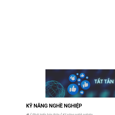
KỸ NĂNG NGHỀ NGHIỆP
/
/
Phát triển bản thân
Kỹ năng nghề nghiệp