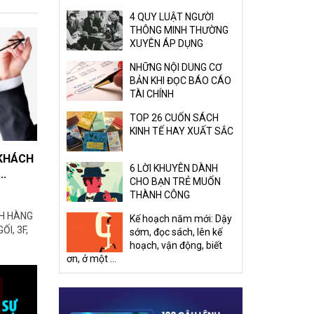
4 QUY LUẬT NGƯỜI
THÔNG MINH THƯỜNG
XUYÊN ÁP DỤNG
NHỮNG NỘI DUNG CƠ
BẢN KHI ĐỌC BÁO CÁO
TÀI CHÍNH
TOP 26 CUỐN SÁCH
KINH TẾ HAY XUẤT SẮC
 KHÁCH
6 LỜI KHUYÊN DÀNH
..
CHO BẠN TRẺ MUỐN
THÀNH CÔNG
CH HÀNG
Kế hoạch năm mới: Dậy
ỐI, 3F,
sớm, đọc sách, lên kế
hoạch, vận động, biết
ơn, ở một ...