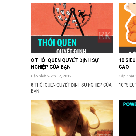
8 THÓI QUEN QUYẾT ĐỊNH SỰ
10 SIE
NGHIỆP CỦA BẠN
CAO
Cập nhật 26 th 12, 2019
Cập nhật 
8 THÓI QUEN QUYẾT ĐỊNH SỰ NGHIỆP CỦA
10 "SIÊ
BẠN