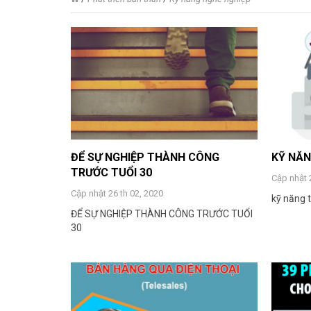
ĐỂ SỰ NGHIỆP THÀNH CÔNG
KỸ NĂN
TRƯỚC TUỔI 30
Cập nhật 
Cập nhật 26 th 02, 2020
kỹ năng t
ĐỂ SỰ NGHIỆP THÀNH CÔNG TRƯỚC TUỔI
30