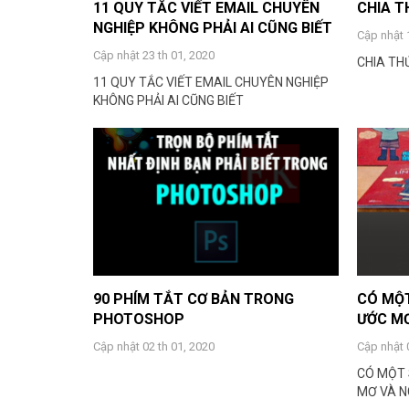
11 QUY TẮC VIẾT EMAIL CHUYÊN
CHIA T
NGHIỆP KHÔNG PHẢI AI CŨNG BIẾT
Cập nhật 
Cập nhật 23 th 01, 2020
CHIA TH
11 QUY TẮC VIẾT EMAIL CHUYÊN NGHIỆP
KHÔNG PHẢI AI CŨNG BIẾT
90 PHÍM TẮT CƠ BẢN TRONG
CÓ MỘT
PHOTOSHOP
ƯỚC MƠ
Cập nhật 02 th 01, 2020
Cập nhật 
CÓ MỘT 
MƠ VÀ N