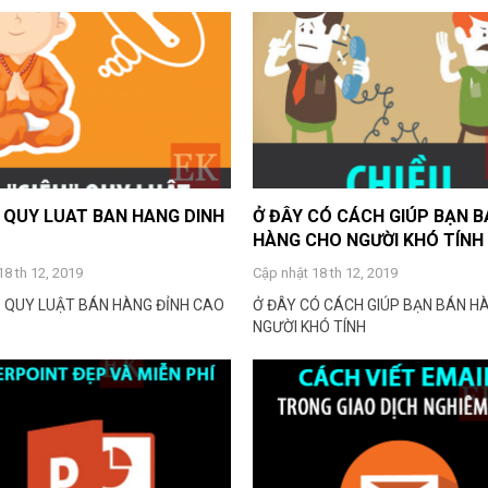
U QUY LUAT BAN HANG DINH
Ở ĐÂY CÓ CÁCH GIÚP BẠN 
HÀNG CHO NGƯỜI KHÓ TÍNH
18 th 12, 2019
Cập nhật 18 th 12, 2019
U" QUY LUẬT BÁN HÀNG ĐỈNH CAO
Ở ĐÂY CÓ CÁCH GIÚP BẠN BÁN H
NGƯỜI KHÓ TÍNH