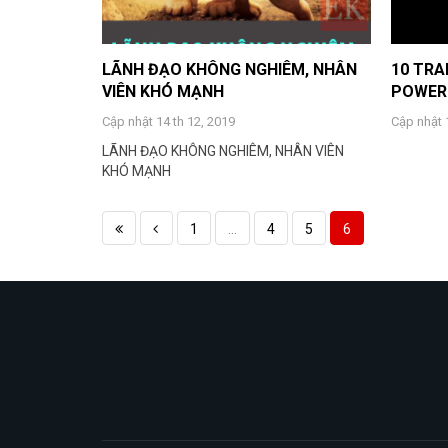
LÃNH ĐẠO KHÔNG NGHIÊM, NHÂN
10 TR
VIÊN KHÓ MẠNH
POWERP
Cập nhật 14 th 12, 2019
Cập nhật 
LÃNH ĐẠO KHÔNG NGHIÊM, NHÂN VIÊN
KHÓ MẠNH
1
...
4
5
6