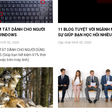
M TẮT DÀNH CHO NGƯỜI
11 BLOG TUYỆT VỜI NGÀNH
WINDOWS
SỰ GIÚP BẠN HỌC HỎI NHIỀU .
15 th 02, 2020
Cập nhật 04 th 02, 2020
 TẮT DÀNH CHO NGƯỜI DÙNG
(Giúp bạn tiết kiệm 61% thời
việc trên máy tính)