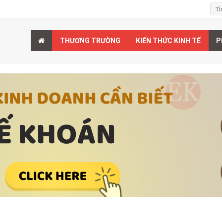
THƯƠNG TRƯỜNG
KIẾN THỨC KINH TẾ
P