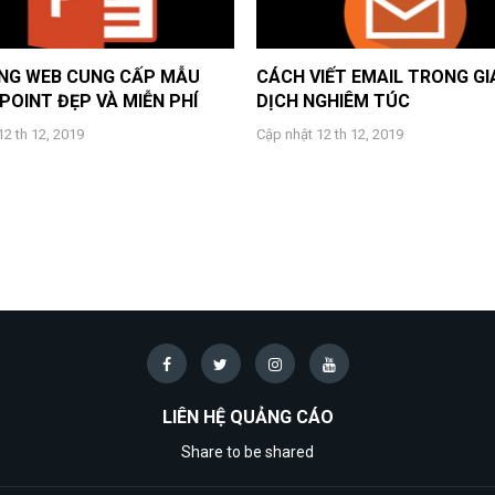
ANG WEB CUNG CẤP MẪU
CÁCH VIẾT EMAIL TRONG G
OINT ĐẸP VÀ MIỄN PHÍ
DỊCH NGHIÊM TÚC
12 th 12, 2019
Cập nhật 12 th 12, 2019
LIÊN HỆ QUẢNG CÁO
Share to be shared