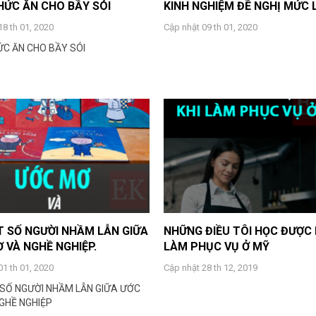
HỨC ĂN CHO BẦY SÓI
KINH NGHIỆM ĐỀ NGHỊ MỨC
18 th 01, 2020
Cập nhật 09 th 01, 2020
ỨC ĂN CHO BẦY SÓI
 SỐ NGƯỜI NHẦM LẪN GIỮA
NHỮNG ĐIỀU TÔI HỌC ĐƯỢC 
 VÀ NGHỀ NGHIỆP.
LÀM PHỤC VỤ Ở MỸ
01 th 01, 2020
Cập nhật 28 th 12, 2019
SỐ NGƯỜI NHẦM LẪN GIỮA ƯỚC
GHỀ NGHIỆP