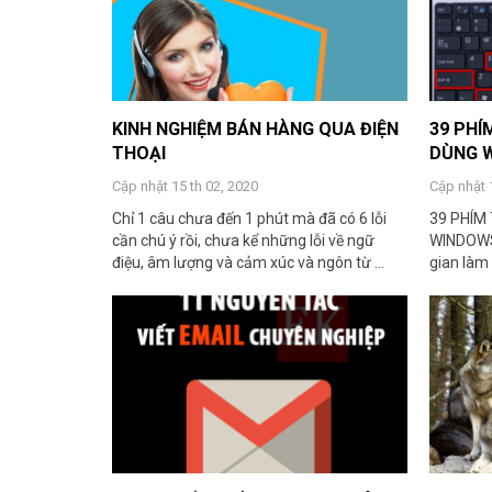
KINH NGHIỆM BÁN HÀNG QUA ĐIỆN
39 PHÍ
THOẠI
DÙNG 
Cập nhật 15 th 02, 2020
Cập nhật 
Chỉ 1 câu chưa đến 1 phút mà đã có 6 lỗi
39 PHÍM
cần chú ý rồi, chưa kể những lỗi về ngữ
WINDOWS 
điệu, âm lượng và cảm xúc và ngôn từ ...
gian làm 