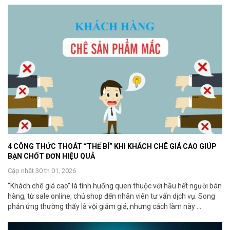
4 CÔNG THỨC THOÁT “THẾ BÍ” KHI KHÁCH CHÊ GIÁ CAO GIÚP
BẠN CHỐT ĐƠN HIỆU QUẢ
Cập nhật 30 th 01, 2026
“Khách chê giá cao” là tình huống quen thuộc với hầu hết người bán
hàng, từ sale online, chủ shop đến nhân viên tư vấn dịch vụ. Song
phản ứng thường thấy là vội giảm giá, nhưng cách làm này ...