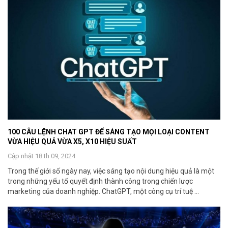
100 CÂU LỆNH CHAT GPT ĐỂ SÁNG TẠO MỌI LOẠI CONTENT
VỪA HIỆU QUẢ VỪA X5, X10 HIỆU SUẤT
Cập nhật 18 th 09, 2024
Trong thế giới số ngày nay, việc sáng tạo nội dung hiệu quả là một
trong những yếu tố quyết định thành công trong chiến lược
marketing của doanh nghiệp. ChatGPT, một công cụ trí tuệ ...