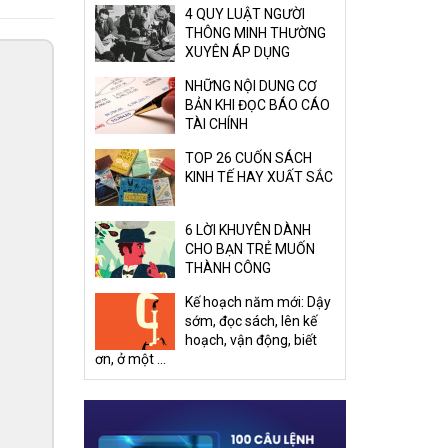
4 QUY LUẬT NGƯỜI
THÔNG MINH THƯỜNG
XUYÊN ÁP DỤNG
NHỮNG NỘI DUNG CƠ
BẢN KHI ĐỌC BÁO CÁO
TÀI CHÍNH
TOP 26 CUỐN SÁCH
KINH TẾ HAY XUẤT SẮC
6 LỜI KHUYÊN DÀNH
CHO BẠN TRẺ MUỐN
THÀNH CÔNG
Kế hoạch năm mới: Dậy
sớm, đọc sách, lên kế
hoạch, vận động, biết
ơn, ở một ...