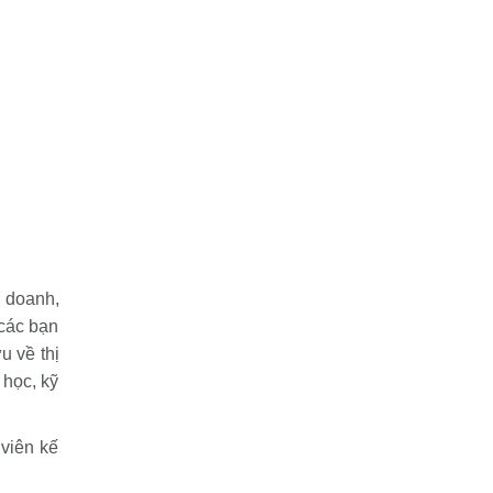
h doanh,
 các bạn
u về thị
 học, kỹ
 viên kế