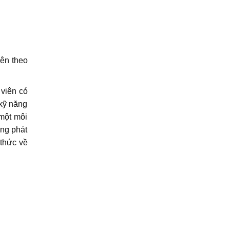
iên theo
 viên có
 kỹ năng
một môi
ừng phát
 thức về