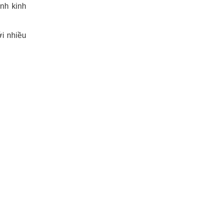
ành kinh
ới nhiều