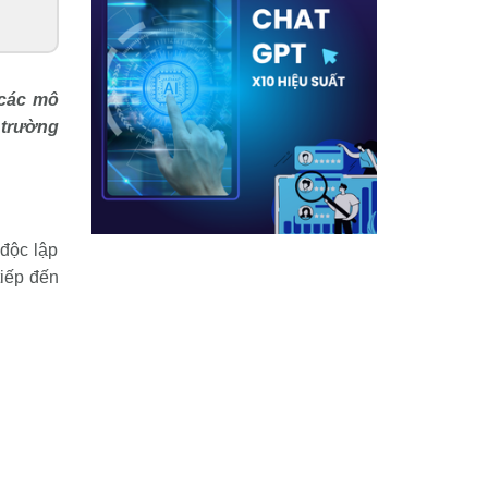
 các mô
 trường
 độc lập
tiếp đến