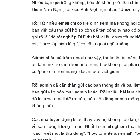
Nhiều bạn gửi trống không, tiêu đề không có. Sai chín
Hiệm Nữu Nạn), rồi kiểu Anh Việt trộn nhau “Universit
Rồi rất nhiều email chỉ có file đính kèm mà không nói
bạn viết cẩu thả gửi hồ sơ còn để tên công ty nào đó
ghi rõ là “đã tốt nghiệp ĐH” thì hỏi lại là “chưa tốt 
ơi”, “thực tập sinh là gì”, có cần ngoại ngữ không…
Admin nhận cả trăm email như vậy, trả lời thì bị mắng lạ
ai dám mở file đính kèm mà trong thư không nói phải 
cut/paste từ trên mạng, đọc như ai viết giùm.
Rồi admin đã cẩn thận gửi các bạn thông tin về bài là
bạn gửi vào hộp mail admin khác. Rồi nhiều bài làm chỉ
dò lại từng email để tra tên, nên hội đồng admin thống 
không thể).
Các nhà tuyển dụng khác thấy vậy họ không nói đâu, c
về sau, từng li từng tí nhé. Nhất là email nghiêm túc nh
"cách viết một lá thư đúng", "how to write an email", "