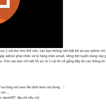
 cục 1 cái thư như thế nào, các bạn không nên bắt bẻ tại sao admin chỉ t
gày admin phải nhận xử lý hàng trăm email, riêng đợt tuyển dụng này 
áo. Còn cá
c bạn chỉ viết hồ sơ có 1 cái thì cố gắng đầy đủ các thông tin
“vui lòng mở xem file đính kèm nội dung…”.
ám ơn….
c danh/ĐT, địa chỉ nếu có)