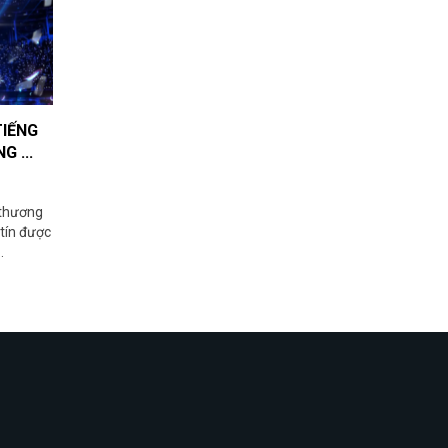
TIẾNG
G ...
 thương
 tín được
.