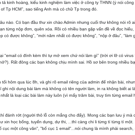
h tả kinh hoàng, kiểu kinh nghiệm làm việc ở công ty THNN (ý nói công 
y of Tp HCM”, sao tiếng Anh mà có chữ Tp trong đó.
 câu nào. Có bạn đầu thư xin chào Admin nhưng cuối thư không nói rõ ai
 bạn từng nộp đơn, quên xóa. Rồi có nhiều bạn gặp vấn đề về đọc hiểu,
nghiệp có được không”, “mới năm nhất có được không”, “nộp ở đâu”, “làm 
i “email có đính kèm thì tự mở xem chứ nói làm gì” (trời ơi lỡ có virus 
mở?). Rất đông các bạn không chịu mình sai. Hồ sơ bên trong nhiều b
m tối hôm qua lúc 8h, và ghi rõ email riêng của admin để nhận bài, như
 ghi nội dung bài làm mà không có tên người làm, in ra không biết ai l
nhất là loại các bài làm này luôn (vì mấy trăm bài, truy tìm từng email
hỉ đánh rớt (người thô lỗ còn mắng cho đấy). Mong các bạn lưu ý mà 
ư xin học bổng, tuyển dụng, dự thi, ...thì càng chi li từng tí từng tí một
bố cục một công văn", "bố cục 1 email"...nói chung là mình phải search,