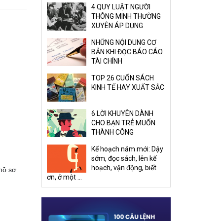
4 QUY LUẬT NGƯỜI
THÔNG MINH THƯỜNG
XUYÊN ÁP DỤNG
NHỮNG NỘI DUNG CƠ
BẢN KHI ĐỌC BÁO CÁO
TÀI CHÍNH
TOP 26 CUỐN SÁCH
KINH TẾ HAY XUẤT SẮC
6 LỜI KHUYÊN DÀNH
CHO BẠN TRẺ MUỐN
THÀNH CÔNG
Kế hoạch năm mới: Dậy
sớm, đọc sách, lên kế
hoạch, vận động, biết
hồ sơ
ơn, ở một ...