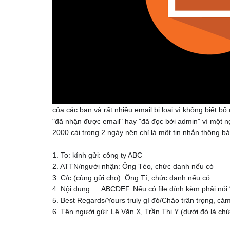
của các bạn và rất nhiều email bị loại vì không biết bố
"đã nhận được email" hay "đã đọc bởi admin" vì một n
2000 cái trong 2 ngày nên chỉ là một tin nhắn thông b
1. To: kính gửi: công ty ABC
2. ATTN/người nhận: Ông Tèo, chức danh nếu có
3. C/c (cùng gửi cho): Ông Tí, chức danh nếu có
4. Nội dung…..ABCDEF. Nếu có file đính kèm phải nói 
5. Best Regards/Yours truly gì đó/Chào trân trọng, c
6. Tên người gửi: Lê Văn X, Trần Thị Y (dưới đó là chứ