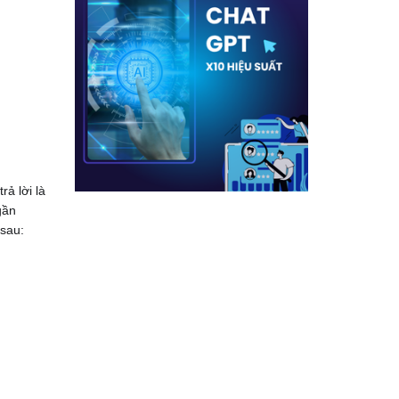
rả lời là
gần
 sau: