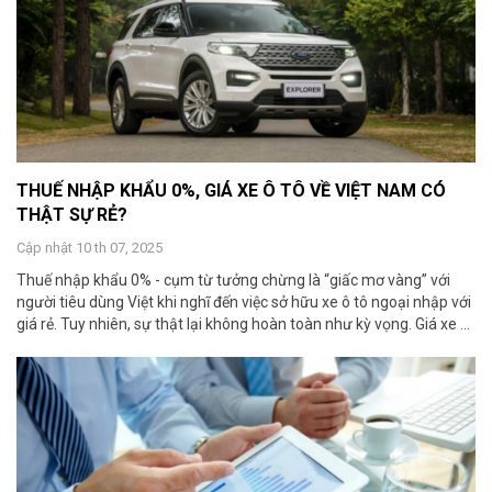
THUẾ NHẬP KHẨU 0%, GIÁ XE Ô TÔ VỀ VIỆT NAM CÓ
THẬT SỰ RẺ?
Cập nhật 10 th 07, 2025
Thuế nhập khẩu 0% - cụm từ tưởng chừng là “giấc mơ vàng” với
người tiêu dùng Việt khi nghĩ đến việc sở hữu xe ô tô ngoại nhập với
giá rẻ. Tuy nhiên, sự thật lại không hoàn toàn như kỳ vọng. Giá xe ...