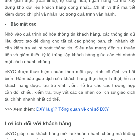
thời gian thực (real time), tự động hóa, ngân hàng có thể xây
dựng kho dữ liệu khách hàng đồng nhất,...Chính vì thế mà tiết
kiệm được chi phí và nhân lực trong quá trình vận hành.
Bảo mật cao
Nhờ vào quá trình số hóa thông tin khách hàng, các thông tin dữ
liệu được tạo để dùng cho tất cả các phòng ban, chi nhánh khi
cần kiểm tra và rà soát thông tin. Điều này mang đến sự thuận
tiện và giảm thiểu tỷ lệ trùng lặp khách hàng giữa các chi nhánh
một cách nhanh chóng.
eKYC được thực hiện chuẩn theo một quy trình cố định và bất
biến. Đảm bảo giao dịch của khách hàng thực hiện là thật, hồ sơ
khách hàng được lưu trữ vĩnh viễn. Hỗ trợ cho các trường hợp
cần đối chiếu, kiểm tra, truy vết các cá nhân có lịch sử giao dịch
tài chính nhanh nhất có thể.
>>> Xem thêm:
DXY là gì? Tổng quan về chỉ số DXY
Lợi ích đối với khách hàng
eKYC giúp cho khách hàng mở tài khoản nhanh chóng mà không