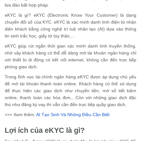
lừa đảo bất hợp pháp.
eKYC là gì? eKYC (Electronic Know Your Customer) là dạng
chuyển đổi số của KYC. eKYC là xác minh danh tính điện tử nhận
diện khách bằng công nghệ trí tuệ nhân tạo (AI) dựa vào thông
tin sinh trắc học, giấy tờ tùy thân,...
eKYC giúp rút ngắn thời gian xác minh danh tính truyền thống,
nhờ vậy khách hàng có thể dễ dàng mở tài khoản ngân hàng chỉ
với thiết bị di động có kết nối internet, không cần đến trực tiếp
phòng giao dịch.
Trong lĩnh vực tài chính ngân hàng eKYC được áp dụng chủ yếu
để mở tài khoản thanh toán online. Khách hàng có thể sử dụng
để thực hiện các giao dịch như chuyển tiền, mở sổ tiết kiệm
online, thanh toán các hóa đơn,...Còn với những giao dịch đặc
thù như đăng ký vay thì vẫn cần đến trực tiếp quầy giao dịch.
>>> Xem thêm:
AI Tạo Sinh Và Những Điều Cần Biết
Lợi ích của eKYC là gì?