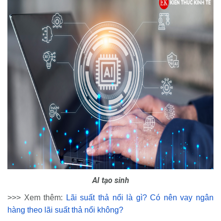
AI tạo sinh
>>> Xem thêm:
Lãi suất thả nổi là gì? Có nên vay ngân
hàng theo lãi suất thả nổi không?