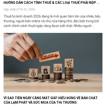
HƯỚNG DẪN CÁCH TÍNH THUẾ & CÁC LOẠI THUẾ PHẢI NỘP ...
Cập nhật 27 th 01, 2026
Thuế hộ kinh doanh 2026 đang là mối quan tâm lớn của nhiều tiểu
thương, người bán online và chủ cửa hàng nhỏ, đặc biệt trong bối
cảnh chính sách thuế ngày càng được siết chặt. Nhiều người ...
VÌ SAO TIỀN NGÀY CÀNG MẤT GIÁ? HIỂU ĐÚNG VỀ BẢN CHẤT
CỦA LẠM PHÁT VÀ SỨC MUA CỦA THỊ TRƯỜNG