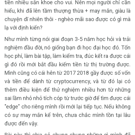
tiền nhiều sẵn khoe cho vui. Nên mọi người chỉ cần
hiểu, khi đã lên tầm thượng thừa + may mắn, giàu là
chuyện dĩ nhiên thôi - nghèo mãi sao được có gì mà
lạ với định kiến?
Như mình từng nói giai đoạn 3-5 năm học hỏi và trải
nghiệm đầu đời, nó giống bạn đi học đại học đó. Tốn
học phí, làm bài tập, làm kiểm tra, đúc kết ra được cái
gì đó rồi mới bắt đầu kiếm tiền từ thị trường được.
Mình cũng có cái hên từ 2017 2018 gầy được số vốn
và tiền để dành từ cryptocurrency, và từ đó lại có
thêm điều kiện để thử nghiệm nhiều hơn từ những
sai lầm nhỏ nhỏ tích cóp từ trước giờ để tìm được cái
"edge" cho riêng mình rồi mới lại tiếp tục. Nếu không
có sự may mắn kể trên, chưa chắc mình tồn tại lâu
được đến vậy.
Bài này thì chia sẻ chung chung những gì mình đã