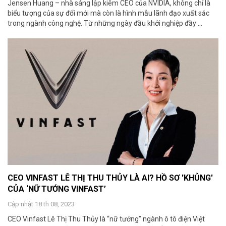
Jensen Huang – nhà sáng lập kiêm CEO của NVIDIA, không chỉ là
biểu tượng của sự đổi mới mà còn là hình mẫu lãnh đạo xuất sắc
trong ngành công nghệ. Từ những ngày đầu khởi nghiệp đầy ...
CEO VINFAST LÊ THỊ THU THỦY LÀ AI? HỒ SƠ 'KHỦNG'
CỦA ‘NỮ TƯỚNG VINFAST’
Cập nhật 18 th 08, 2023
CEO Vinfast Lê Thị Thu Thủy là “nữ tướng” ngành ô tô điện Việt