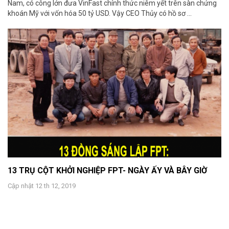
Nam, có công lớn đưa VinFast chính thức niêm yết trên sàn chứng
khoán Mỹ với vốn hóa 50 tỷ USD. Vậy CEO Thủy có hồ sơ ...
13 TRỤ CỘT KHỞI NGHIỆP FPT- NGÀY ẤY VÀ BÂY GIỜ
Cập nhật 12 th 12, 2019