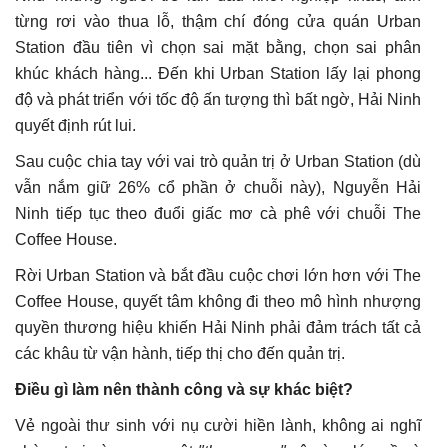
từng rơi vào thua lỗ, thậm chí đóng cửa quán Urban
Station đầu tiên vì chọn sai mặt bằng, chọn sai phân
khúc khách hàng... Đến khi Urban Station lấy lại phong
độ và phát triển với tốc độ ấn tượng thì bất ngờ, Hải Ninh
quyết định rút lui.
Sau cuộc chia tay với vai trò quản trị ở Urban Station (dù
vẫn nắm giữ 26% cổ phần ở chuỗi này), Nguyễn Hải
Ninh tiếp tục theo đuổi giấc mơ cà phê với chuỗi The
Coffee House.
Rời Urban Station và bắt đầu cuộc chơi lớn hơn với The
Coffee House, quyết tâm không đi theo mô hình nhượng
quyền thương hiệu khiến Hải Ninh phải đảm trách tất cả
các khâu từ vận hành, tiếp thị cho đến quản trị.
Điều gì làm nên thành công và sự khác biệt?
Vẻ ngoài thư sinh với nụ cười hiền lành, không ai nghĩ