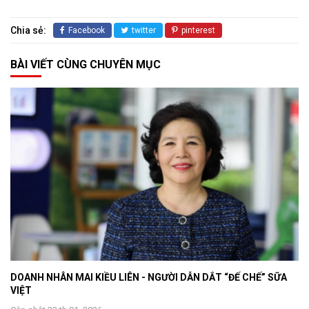
Chia sẻ:
Facebook
twitter
pinterest
BÀI VIẾT CÙNG CHUYÊN MỤC
DOANH NHÂN MAI KIỀU LIÊN - NGƯỜI DẪN DẮT “ĐẾ CHẾ” SỮA
VIỆT