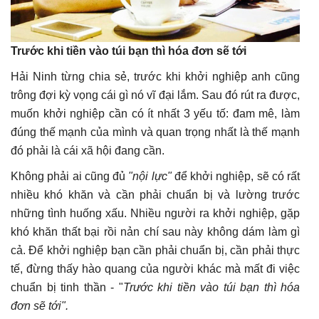
Trước khi tiền vào túi bạn thì hóa đơn sẽ tới
Hải Ninh từng chia sẻ, trước khi khởi nghiệp anh cũng
trông đợi kỳ vọng cái gì nó vĩ đại lắm. Sau đó rút ra được,
muốn khởi nghiệp cần có ít nhất 3 yếu tố: đam mê, làm
đúng thế mạnh của mình và quan trọng nhất là thế mạnh
đó phải là cái xã hội đang cần.
Không phải ai cũng đủ
"nội lực"
để khởi nghiệp, sẽ có rất
nhiều khó khăn và cần phải chuẩn bị và lường trước
những tình huống xấu. Nhiều người ra khởi nghiệp, gặp
khó khăn thất bại rồi nản chí sau này không dám làm gì
cả. Để khởi nghiệp bạn cần phải chuẩn bị, cần phải thực
tế, đừng thấy hào quang của người khác mà mất đi việc
chuẩn bị tinh thần - "
Trước khi tiền vào túi bạn thì hóa
đơn sẽ tới".