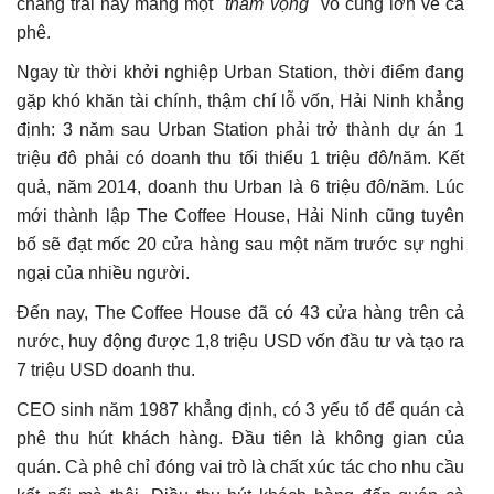
chàng trai này mang một
"tham vọng"
vô cùng lớn về cà
phê.
Ngay từ thời khởi nghiệp Urban Station, thời điểm đang
gặp khó khăn tài chính, thậm chí lỗ vốn, Hải Ninh khẳng
định: 3 năm sau Urban Station phải trở thành dự án 1
triệu đô phải có doanh thu tối thiểu 1 triệu đô/năm. Kết
quả, năm 2014, doanh thu Urban là 6 triệu đô/năm. Lúc
mới thành lập The Coffee House, Hải Ninh cũng tuyên
bố sẽ đạt mốc 20 cửa hàng sau một năm trước sự nghi
ngại của nhiều người.
Đến nay, The Coffee House đã có 43 cửa hàng trên cả
nước, huy động được 1,8 triệu USD vốn đầu tư và tạo ra
7 triệu USD doanh thu.
CEO sinh năm 1987 khẳng định, có 3 yếu tố để quán cà
phê thu hút khách hàng. Đầu tiên là không gian của
quán. Cà phê chỉ đóng vai trò là chất xúc tác cho nhu cầu